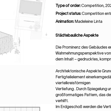
Type of order:
Competition, 20
Project status:
Competition ent
Animation:
Madeleine Linta
Städtebauliche Aspekte
Die Prominenz des Gebäudes erg
Wahrnehmungsperspektive von d
dem Inhalt – gedrucktes, kompri
Architektonische Aspekte Grund
Fertigteilelement einerkernged
viertelkreisförmigen
Vertiefung . Durch Spiegelung und
großformatiges Pattern, das d
verhilft.
Im Erdgeschoß werden die Vert