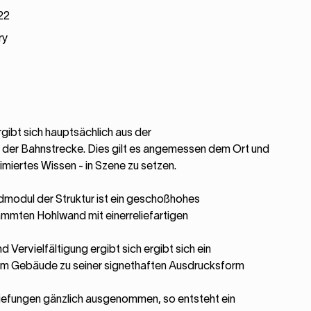
22
ry
ibt sich hauptsächlich aus der
er Bahnstrecke. Dies gilt es angemessen dem Ort und
miertes Wissen - in Szene zu setzen.
modul der Struktur ist ein geschoßhohes
ämmten Hohlwand mit einerreliefartigen
 Vervielfältigung ergibt sich ergibt sich ein
em Gebäude zu seiner signethaften Ausdrucksform
iefungen gänzlich ausgenommen, so entsteht ein